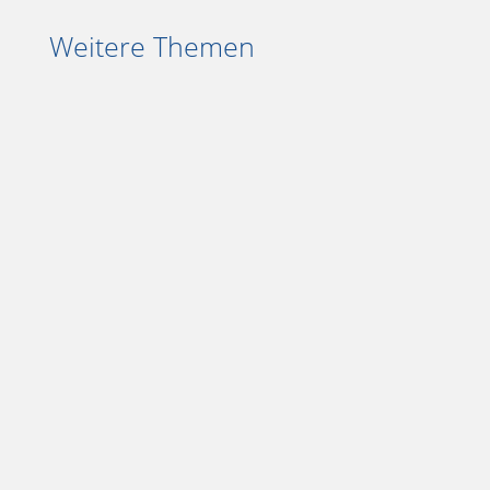
Weitere Themen
Nachdem ich Zen to Done zwei
Wochen einsetze möchte ich heute ein
erstes Resümee ziehen.