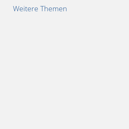
Weitere Themen
Wie läuft es in meinem Selbstversuch
mit Zen to Done? Darüber und über
Gewohnheit 3, die Tages- und
Wochenplanung berichte ich.