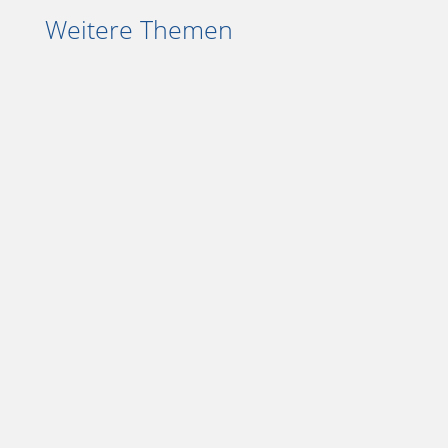
Weitere Themen
Wie läuft es in meinem Selbstversuch
mit Zen to Done? Darüber und über
Gewohnheit 3, die Tages- und
Wochenplanung berichte ich.